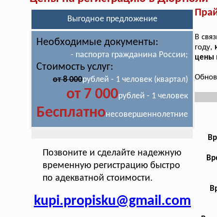
Прай
Выгодное предложение
В свя
Необходимые документы:
году,
- паспорта гражданина России;
цены 
Стоимость услуг:
Обнов
от 8 000
рублей - 1 человек (квартал)
от 7 000
рублей - 1 человек
Бесплатно
несовершеннолетние
Вр
Позвоните и сделайте надежную
Вр
временную регистрацию быстро
по адекватной стоимости.
В
kupi.propisku@gmail.com