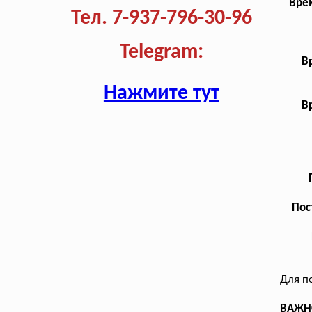
Врем
Тел. 7-937-796-30-96
Telegram:
В
Нажмите тут
В
Пос
Для п
ВАЖНО